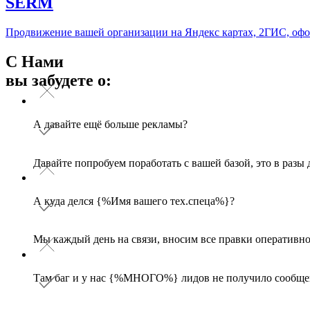
SERM
Продвижение вашей организации на Яндекс картах, 2ГИС, офор
С Hами
вы забудете о:
А давайте ещё больше рекламы?
Давайте попробуем поработать с вашей базой, это в разы
А куда делся {%Имя вашего тех.спеца%}?
Мы каждый день на связи, вносим все правки оперативн
Там баг и у нас {%МНОГО%} лидов не получило сообще