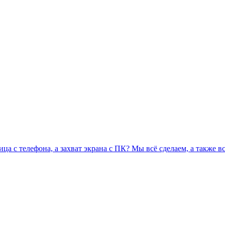
ца с телефона, а захват экрана с ПК? Мы всё сделаем, а также вс