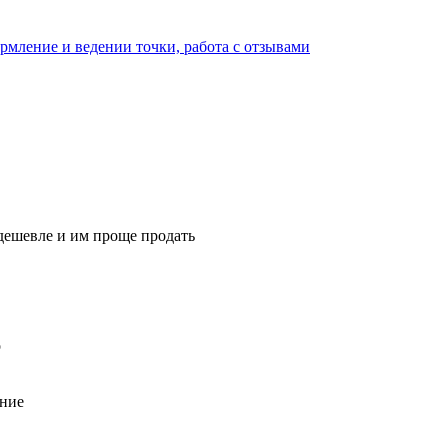
мление и ведении точки, работа с отзывами
 дешевле и им проще продать
о
ние