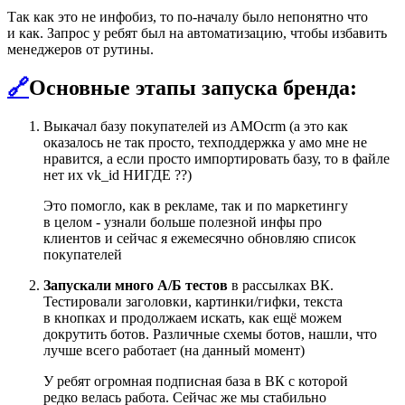
Так как это не инфобиз, то по-началу было непонятно что
и как. Запрос у ребят был на автоматизацию, чтобы избавить
менеджеров от рутины.
🔗
Основные этапы запуска бренда:
Выкачал базу покупателей из AMOcrm (а это как
оказалось не так просто, техподдержка у амо мне не
нравится, а если просто импортировать базу, то в файле
нет их vk_id НИГДЕ ??)
Это помогло, как в рекламе, так и по маркетингу
в целом - узнали больше полезной инфы про
клиентов и сейчас я ежемесячно обновляю список
покупателей
Запускали много А/Б тестов
в рассылках ВК.
Тестировали заголовки, картинки/гифки, текста
в кнопках и продолжаем искать, как ещё можем
докрутить ботов. Различные схемы ботов, нашли, что
лучше всего работает (на данный момент)
У ребят огромная подписная база в ВК с которой
редко велась работа. Сейчас же мы стабильно