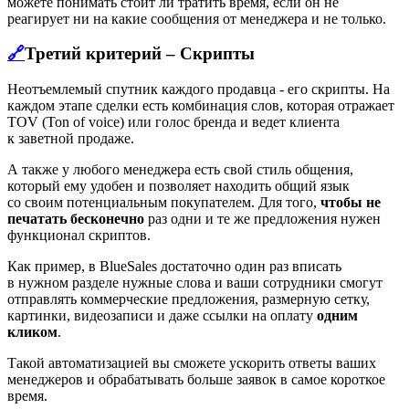
можете понимать стоит ли тратить время, если он не
реагирует ни на какие сообщения от менеджера и не только.
🔗
Третий критерий – Скрипты
Неотъемлемый спутник каждого продавца - его скрипты. На
каждом этапе сделки есть комбинация слов, которая отражает
TOV (Ton of voice) или голос бренда и ведет клиента
к заветной продаже.
А также у любого менеджера есть свой стиль общения,
который ему удобен и позволяет находить общий язык
со своим потенциальным покупателем. Для того,
чтобы не
печатать бесконечно
раз одни и те же предложения нужен
функционал скриптов.
Как пример, в BlueSales достаточно один раз вписать
в нужном разделе нужные слова и ваши сотрудники смогут
отправлять коммерческие предложения, размерную сетку,
картинки, видеозаписи и даже ссылки на оплату
одним
кликом
.
Такой автоматизацией вы сможете ускорить ответы ваших
менеджеров и обрабатывать больше заявок в самое короткое
время.