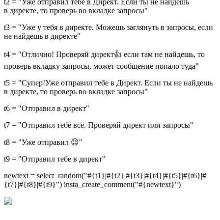
t2 = "Уже отправил тебе в Директ. Если ты не найдешь
в директе, то проверь во вкладке запросы"
t3 = "Уже у тебя в директе. Можешь заглянуть в запросы, если
не найдешь в директе"
t4 = "Отлично! Проверяй директ👍 если там не найдешь, то
проверь вкладку запросы, может сообщение попало туда"
t5 = "Супер!Уже отправил тебе в Директ. Если ты не найдешь
в директе, то проверь во вкладке запросы"
t6 = "Отправил в директ"
t7 = "Отправил тебе всё. Проверяй директ или запросы"
t8 = "Уже отправил 😉"
t9 = "Отправил тебе в директ"
newtext = select_random("#{t1}|#{t2}|#{t3}|#{t4}|#{t5}|#{t6}|#
{t7}|#{t8}|#{t9}") insta_create_comment("#{newtext}")