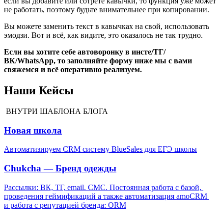
если вы добавите или сотрёте кавычки, то функция уже может
не работать, поэтому будьте внимательнее при копировании.
Вы можете заменить текст в кавычках на свой, использовать
эмодзи. Вот и всё, как видите, это оказалось не так трудно.
Если вы хотите себе автоворонку в инсте/ТГ/
ВК/WhatsApp, то заполняйте форму ниже мы с вами
свяжемся и всё оперативно реализуем.
Наши Кейсы
ВНУТРИ ШАБЛОНА БЛОГА
Новая школа
Автоматизируем CRM систему BlueSales для ЕГЭ школы
Chukcha — Бренд одежды
Рассылки: ВК, ТГ, email. СМС. Постоянная работа с базой, 
проведения геймификаций а также автоматизация amoCRM 
и работа с репутацией бренда: ORM